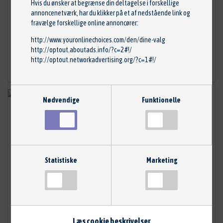
Hvis du ønsker at begrænse din deltagelse i forskellige
Reservedelsnr: 7442095
annoncenetværk, har du klikker på et af nedstående link og
Stand: Ny
fravælge forskellige online annoncører:
Mærke: BMW
http://www.youronlinechoices.com/den/dine-valg
375,00 kr.
http://optout.aboutads.info/?c=2#!/
http://optout.networkadvertising.org/?c=1#!/
TILFØJ TIL KURV
Nødvendige
Funktionelle
Statistiske
Marketing
Kontakt, rudehejs
Læs cookie beskrivelser