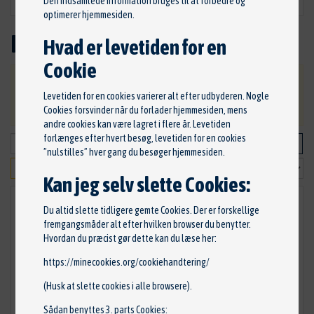
Den indsamlede information bruges til at forbedre og
optimerer hjemmesiden.
Niveau
Hvad er levetiden for en
Cookie
VIGTIG: Ved bestilling, bliver du kontaktet ang.
Levetiden for en cookies varierer alt efter udbyderen. Nogle
betaling og levering af dine varer.
Cookies forsvinder når du forlader hjemmesiden, mens
andre cookies kan være lagret i flere år. Levetiden
forlænges efter hvert besøg, levetiden for en cookies
”nulstilles” hver gang du besøger hjemmesiden.
Kan jeg selv slette Cookies:
Du altid slette tidligere gemte Cookies. Der er forskellige
fremgangsmåder alt efter hvilken browser du benytter.
Hvordan du præcist gør dette kan du læse her:
https://minecookies.org/cookiehandtering/
(Husk at slette cookies i alle browsere).
Sådan benyttes 3. parts Cookies: