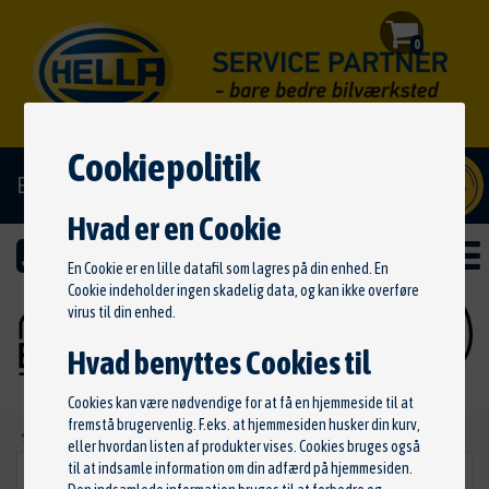
0
Cookiepolitik
El/hybrid godkendt
Hvad er en Cookie
En Cookie er en lille datafil som lagres på din enhed. En
Cookie indeholder ingen skadelig data, og kan ikke overføre
virus til din enhed.
Hvad benyttes Cookies til
Cookies kan være nødvendige for at få en hjemmeside til at
fremstå brugervenlig. F.eks. at hjemmesiden husker din kurv,
Ny søgning
eller hvordan listen af produkter vises. Cookies bruges også
til at indsamle information om din adfærd på hjemmesiden.
Niveau
VÆLG