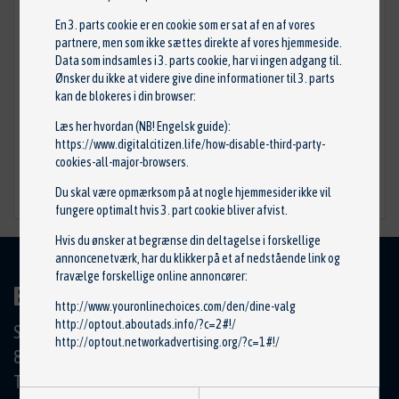
En 3. parts cookie er en cookie som er sat af en af vores
partnere, men som ikke sættes direkte af vores hjemmeside.
Data som indsamles i 3. parts cookie, har vi ingen adgang til.
Sensor, motorolieniveau
Varenr: 6PR013680-011
Ønsker du ikke at videre give dine informationer til 3. parts
Reservedelsnr: 6PR 013 680-011
kan de blokeres i din browser:
Stand: Ny
Læs her hvordan (NB! Engelsk guide):
Mærke: HELLA
https://www.digitalcitizen.life/how-disable-third-party-
375,00 kr.
cookies-all-major-browsers
.
Du skal være opmærksom på at nogle hjemmesider ikke vil
TILFØJ TIL KURV
fungere optimalt hvis 3. part cookie bliver afvist.
Hvis du ønsker at begrænse din deltagelse i forskellige
annoncenetværk, har du klikker på et af nedstående link og
fravælge forskellige online annoncører:
BILCENTRET HØRNING APS
http://www.youronlinechoices.com/den/dine-valg
http://optout.aboutads.info/?c=2#!/
Skanderborgvej 19
http://optout.networkadvertising.org/?c=1#!/
8362 Hørning
Tlf.: 86 92 11 00