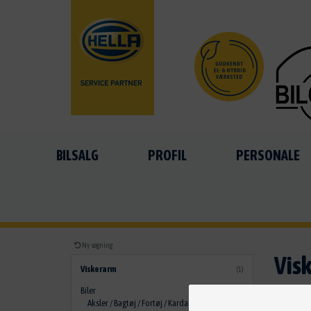
BILSALG
PROFIL
PERSONALE
Ny søgning
Vis
Viskerarm
(1)
Biler
(146)
Aksler / Bagtøj / Fortøj / Kardan
VIGTI
(2)