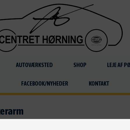
AUTOVÆRKSTED
SHOP
LEJE AF 
FACEBOOK/NYHEDER
KONTAKT
kerarm
G: Ved bestilling, bliver du kontaktet ang. betaling og leverin