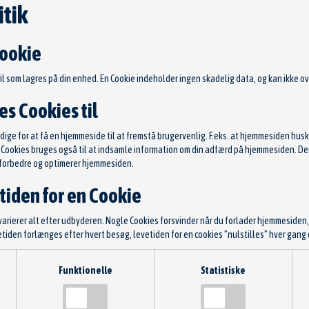
tik
Cookie
fil som lagres på din enhed. En Cookie indeholder ingen skadelig data, og kan ikke ove
s Cookies til
ge for at få en hjemmeside til at fremstå brugervenlig. F.eks. at hjemmesiden huske
s. Cookies bruges også til at indsamle information om din adfærd på hjemmesiden. 
t forbedre og optimerer hjemmesiden.
rm, ruderensning
lsnr: AZMT-49-033-1030
tiden for en Cookie
. Meisterteile
 varierer alt efter udbyderen. Nogle Cookies forsvinder når du forlader hjemmesiden
evetiden forlænges efter hvert besøg, levetiden for en cookies ”nulstilles” hver ga
0 kr.
 slette Cookies:
TILFØJ TIL KURV
Funktionelle
Statistiske
 gemte Cookies. Der er forskellige fremgangsmåder alt efter hvilken browser du beny
: