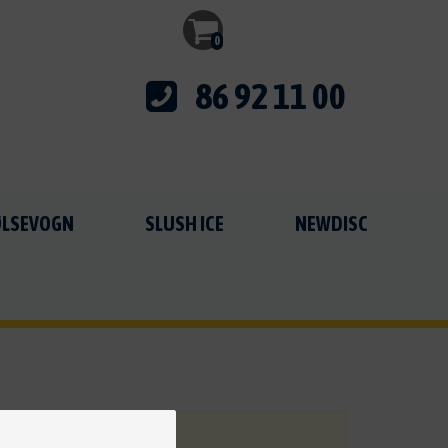
0
86 92 11 00
PØLSEVOGN
SLUSH ICE
NEWDISC
g af dine varer.