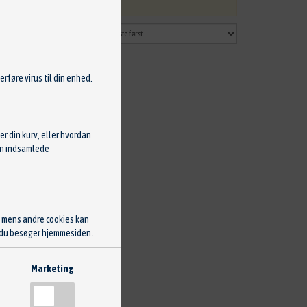
rføre virus til din enhed.
r din kurv, eller hvordan
Den indsamlede
, mens andre cookies kan
ng du besøger hjemmesiden.
Marketing
tter. Hvordan du præcist