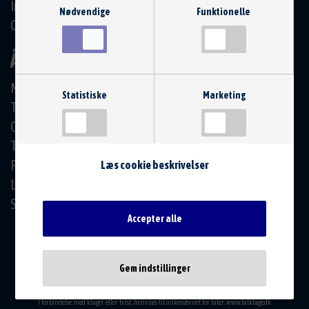
Info@Bilcentret-Horning.dk
Nødvendige
Funktionelle
CVR: 39206374
ÅBNINGSTIDER
Mandag
07:30 - 16:00
Statistiske
Marketing
Tirsdag
07:30 - 16:00
Onsdag
07:30 - 16:00
Torsdag
07:30 - 16:00
Fredag
07:30 - 15:00
Læs cookie beskrivelser
Lørdag
Efter aftale
Søndag
Efter aftale
Accepter alle
Gem indstillinger
I forbindelse med klager eller tvist, henvises til ankenævnet for biler,
www.bilklage.dk