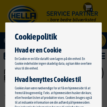
0
Cookiepolitik
El/hybrid godkendt
Hvad er en Cookie
En Cookie er en lille datafil som lagres på din enhed. En
Cookie indeholder ingen skadelig data, og kan ikke overføre
virus til din enhed.
Hvad benyttes Cookies til
Cookies kan være nødvendige for at få en hjemmeside til at
fremstå brugervenlig. F.eks. at hjemmesiden husker din kurv,
Ny søgning
eller hvordan listen af produkter vises. Cookies bruges også
til at indsamle information om din adfærd på hjemmesiden.
Pakninger
VÆLG