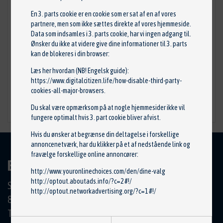
En 3. parts cookie er en cookie som er sat af en af vores
partnere, men som ikke sættes direkte af vores hjemmeside.
Data som indsamles i 3. parts cookie, har vi ingen adgang til.
Oliefilter
Ønsker du ikke at videre give dine informationer til 3. parts
Reservedelsnr: CH10246ECO
kan de blokeres i din browser:
Stand: Ny
Læs her hvordan (NB! Engelsk guide):
Mærke: FRAM
https://www.digitalcitizen.life/how-disable-third-party-
50,00 kr.
cookies-all-major-browsers
.
Du skal være opmærksom på at nogle hjemmesider ikke vil
TILFØJ TIL KURV
fungere optimalt hvis 3. part cookie bliver afvist.
Hvis du ønsker at begrænse din deltagelse i forskellige
annoncenetværk, har du klikker på et af nedstående link og
fravælge forskellige online annoncører:
BILCENTRET HØRNING APS
http://www.youronlinechoices.com/den/dine-valg
http://optout.aboutads.info/?c=2#!/
Skanderborgvej 19
http://optout.networkadvertising.org/?c=1#!/
8362 Hørning
Tlf.: 86 92 11 00