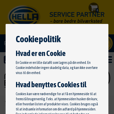
0
Cookiepolitik
El/hybrid godkendt
Hvad er en Cookie
En Cookie er en lille datafil som lagres på din enhed. En
Cookie indeholder ingen skadelig data, og kan ikke overføre
virus til din enhed.
Hvad benyttes Cookies til
Cookies kan være nødvendige for at få en hjemmeside til at
fremstå brugervenlig. F.eks. at hjemmesiden husker din kurv,
Ny søgning
eller hvordan listen af produkter vises. Cookies bruges også
til at indsamle information om din adfærd på hjemmesiden.
Oliefilter
VÆLG