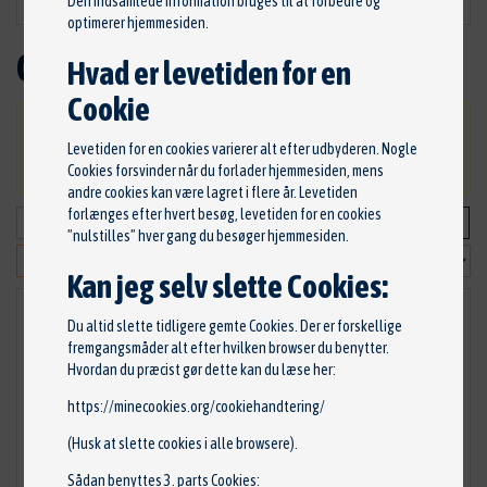
Den indsamlede information bruges til at forbedre og
optimerer hjemmesiden.
Oliefilter
Hvad er levetiden for en
Cookie
VIGTIG: Ved bestilling, bliver du kontaktet ang.
Levetiden for en cookies varierer alt efter udbyderen. Nogle
betaling og levering af dine varer.
Cookies forsvinder når du forlader hjemmesiden, mens
andre cookies kan være lagret i flere år. Levetiden
forlænges efter hvert besøg, levetiden for en cookies
”nulstilles” hver gang du besøger hjemmesiden.
Kan jeg selv slette Cookies:
Du altid slette tidligere gemte Cookies. Der er forskellige
fremgangsmåder alt efter hvilken browser du benytter.
Hvordan du præcist gør dette kan du læse her:
https://minecookies.org/cookiehandtering/
(Husk at slette cookies i alle browsere).
Sådan benyttes 3. parts Cookies: