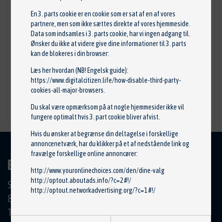
En 3. parts cookie er en cookie som er sat af en af vores
partnere, men som ikke sættes direkte af vores hjemmeside.
Data som indsamles i 3. parts cookie, har vi ingen adgang til.
Tågebaglygte
Ønsker du ikke at videre give dine informationer til 3. parts
Reservedelsnr: 6350.hj
kan de blokeres i din browser:
Stand: Brugt
Læs her hvordan (NB! Engelsk guide):
https://www.digitalcitizen.life/how-disable-third-party-
100,00 kr.
cookies-all-major-browsers
.
Du skal være opmærksom på at nogle hjemmesider ikke vil
TILFØJ TIL KURV
fungere optimalt hvis 3. part cookie bliver afvist.
Hvis du ønsker at begrænse din deltagelse i forskellige
annoncenetværk, har du klikker på et af nedstående link og
fravælge forskellige online annoncører:
BILCENTRET HØRNING APS
http://www.youronlinechoices.com/den/dine-valg
http://optout.aboutads.info/?c=2#!/
Skanderborgvej 19
http://optout.networkadvertising.org/?c=1#!/
8362 Hørning
Tlf.: 86 92 11 00