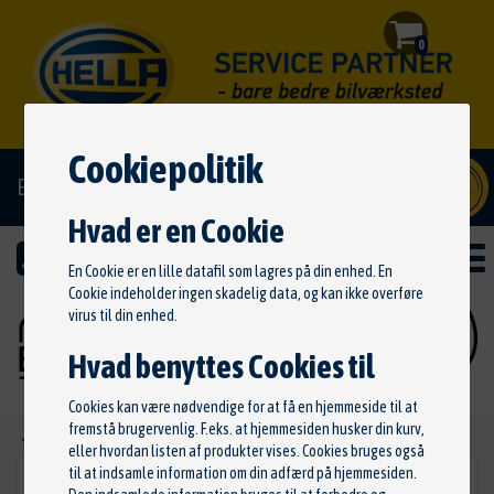
0
Cookiepolitik
El/hybrid godkendt
Hvad er en Cookie
En Cookie er en lille datafil som lagres på din enhed. En
Cookie indeholder ingen skadelig data, og kan ikke overføre
virus til din enhed.
Hvad benyttes Cookies til
Cookies kan være nødvendige for at få en hjemmeside til at
fremstå brugervenlig. F.eks. at hjemmesiden husker din kurv,
Ny søgning
eller hvordan listen af produkter vises. Cookies bruges også
til at indsamle information om din adfærd på hjemmesiden.
Tågelygte
VÆLG