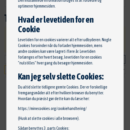
Den indsamlede information bruges til at forbedre og
optimerer hjemmesiden.
Tågelygte
Hvad er levetiden for en
Cookie
VIGTIG: Ved bestilling, bliver du kontaktet ang.
Levetiden for en cookies varierer alt efter udbyderen. Nogle
betaling og levering af dine varer.
Cookies forsvinder når du forlader hjemmesiden, mens
andre cookies kan være lagret i flere år. Levetiden
forlænges efter hvert besøg, levetiden for en cookies
”nulstilles” hver gang du besøger hjemmesiden.
Kan jeg selv slette Cookies:
Du altid slette tidligere gemte Cookies. Der er forskellige
fremgangsmåder alt efter hvilken browser du benytter.
Hvordan du præcist gør dette kan du læse her:
https://minecookies.org/cookiehandtering/
(Husk at slette cookies i alle browsere).
Sådan benyttes 3. parts Cookies: