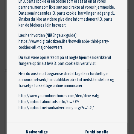
En 3. parts cookie er en cookie som er sat af en af vores
partnere, men som ikke sættes direkte af vores hjemmeside.
Data som indsamles i 3. parts cookie, har vi ingen adgang til.
Sensor, motorolieniveau
Ønsker du ikke at videre give dine informationer til 3. parts
Varenr: 6PR013680-011
kan de blokeres i din browser:
Reservedelsnr: 6PR 013 680-011
Stand: Ny
Læs her hvordan (NB! Engelsk guide):
Mærke: HELLA
https://www.digitalcitizen.life/how-disable-third-party-
cookies-all-major-browsers
.
375,00 kr.
Du skal være opmærksom på at nogle hjemmesider ikke vil
TILFØJ TIL KURV
fungere optimalt hvis 3. part cookie bliver afvist.
Hvis du ønsker at begrænse din deltagelse i forskellige
annoncenetværk, har du klikker på et af nedstående link og
fravælge forskellige online annoncører:
http://www.youronlinechoices.com/den/dine-valg
http://optout.aboutads.info/?c=2#!/
http://optout.networkadvertising.org/?c=1#!/
Nødvendige
Funktionelle