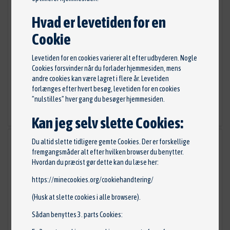
Hvad er levetiden for en
Cookie
Sensor, brændstoftryk
Reservedelsnr: 8029224E
Levetiden for en cookies varierer alt efter udbyderen. Nogle
Stand: Ny
Cookies forsvinder når du forlader hjemmesiden, mens
Mærke: HOFFER
andre cookies kan være lagret i flere år. Levetiden
forlænges efter hvert besøg, levetiden for en cookies
375,00 kr.
”nulstilles” hver gang du besøger hjemmesiden.
TILFØJ TIL KURV
Kan jeg selv slette Cookies:
Du altid slette tidligere gemte Cookies. Der er forskellige
fremgangsmåder alt efter hvilken browser du benytter.
Hvordan du præcist gør dette kan du læse her:
https://minecookies.org/cookiehandtering/
(Husk at slette cookies i alle browsere).
Sådan benyttes 3. parts Cookies: