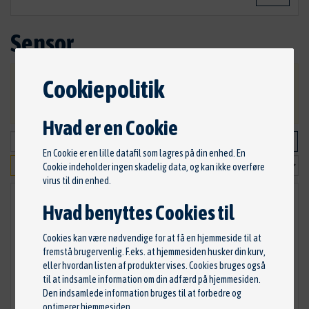
Sensor
Cookiepolitik
VIGTIG: Ved bestilling, bliver du kontaktet ang.
betaling og levering af dine varer.
Hvad er en Cookie
En Cookie er en lille datafil som lagres på din enhed. En
Cookie indeholder ingen skadelig data, og kan ikke overføre
virus til din enhed.
Hvad benyttes Cookies til
Cookies kan være nødvendige for at få en hjemmeside til at
fremstå brugervenlig. F.eks. at hjemmesiden husker din kurv,
eller hvordan listen af produkter vises. Cookies bruges også
til at indsamle information om din adfærd på hjemmesiden.
Den indsamlede information bruges til at forbedre og
optimerer hjemmesiden.