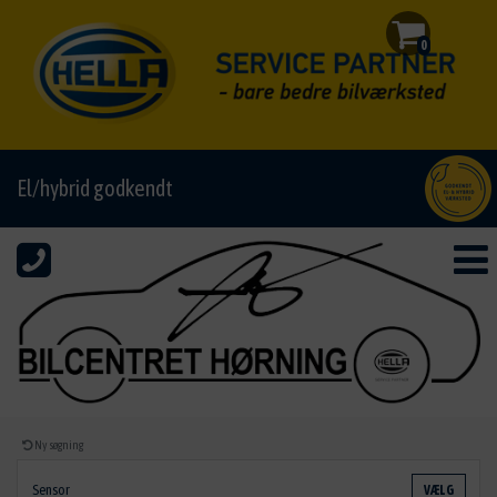
0
El/hybrid godkendt
Ny søgning
Sensor
VÆLG