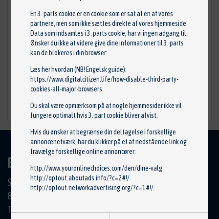
En 3. parts cookie er en cookie som er sat af en af vores
partnere, men som ikke sættes direkte af vores hjemmeside.
Data som indsamles i 3. parts cookie, har vi ingen adgang til.
Bremseklodser
Ønsker du ikke at videre give dine informationer til 3. parts
Reservedelsnr: 10274
kan de blokeres i din browser:
Stand: Ny
Læs her hvordan (NB! Engelsk guide):
Mærke: OPTIMAL
https://www.digitalcitizen.life/how-disable-third-party-
125,00 kr.
cookies-all-major-browsers
.
Du skal være opmærksom på at nogle hjemmesider ikke vil
TILFØJ TIL KURV
fungere optimalt hvis 3. part cookie bliver afvist.
Hvis du ønsker at begrænse din deltagelse i forskellige
annoncenetværk, har du klikker på et af nedstående link og
fravælge forskellige online annoncører:
BILCENTRET HØRNING APS
http://www.youronlinechoices.com/den/dine-valg
http://optout.aboutads.info/?c=2#!/
Skanderborgvej 19
http://optout.networkadvertising.org/?c=1#!/
8362 Hørning
Tlf.: 86 92 11 00