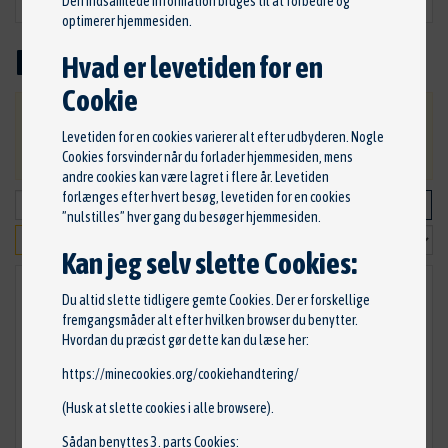
Den indsamlede information bruges til at forbedre og
optimerer hjemmesiden.
Bremseklodser
Hvad er levetiden for en
Cookie
VIGTIG: Ved bestilling, bliver du kontaktet ang.
Levetiden for en cookies varierer alt efter udbyderen. Nogle
betaling og levering af dine varer.
Cookies forsvinder når du forlader hjemmesiden, mens
andre cookies kan være lagret i flere år. Levetiden
forlænges efter hvert besøg, levetiden for en cookies
”nulstilles” hver gang du besøger hjemmesiden.
Kan jeg selv slette Cookies:
Du altid slette tidligere gemte Cookies. Der er forskellige
fremgangsmåder alt efter hvilken browser du benytter.
Hvordan du præcist gør dette kan du læse her:
https://minecookies.org/cookiehandtering/
(Husk at slette cookies i alle browsere).
Sådan benyttes 3. parts Cookies: