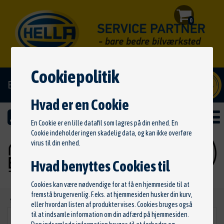
0
Cookiepolitik
El/hybrid godkendt
Hvad er en Cookie
En Cookie er en lille datafil som lagres på din enhed. En
Cookie indeholder ingen skadelig data, og kan ikke overføre
virus til din enhed.
Hvad benyttes Cookies til
Cookies kan være nødvendige for at få en hjemmeside til at
fremstå brugervenlig. F.eks. at hjemmesiden husker din kurv,
Ny søgning
eller hvordan listen af produkter vises. Cookies bruges også
til at indsamle information om din adfærd på hjemmesiden.
Bremseklodser
VÆLG